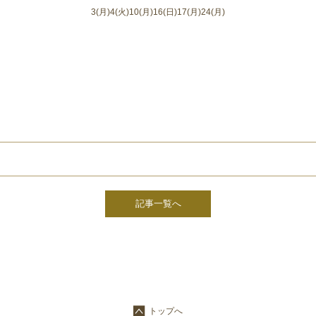
3(月)4(火)10(月)16(日)17(月)24(月)
記事一覧へ
トップへ