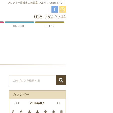
ブログ｜十日町市の美容室 びようしつnon（ノン）
025-752-7744
RECRUIT
BLOG
カレンダー
<<
2026
年
8月
>>
月
火
水
木
金
土
日