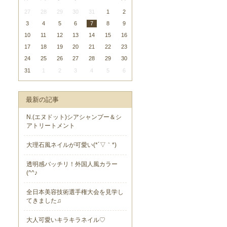
27
28
29
30
31
1
2
3
4
5
6
7
8
9
10
11
12
13
14
15
16
17
18
19
20
21
22
23
24
25
26
27
28
29
30
31
1
2
3
4
5
6
最新の記事
N.(エヌドット)シアシャンプー＆シ
アトリートメント
大理石風ネイルが可愛い(*´▽｀*)
透明感バッチリ！外国人風カラー
(^^♪
全日本美容技術選手権大会を見学し
てきました♫
大人可愛いキラキラネイル♡