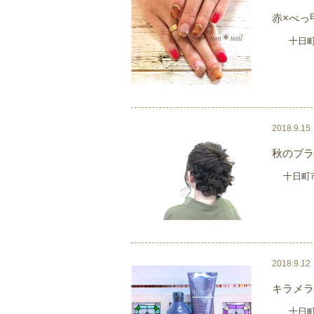
赤×べっ甲
十日町市び
2018.9.15
秋のブラ
十日町市び
2018.9.12
キラメラ
十日町市び